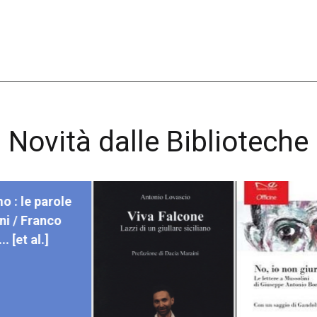
Novità dalle Biblioteche
o : le parole
gni / Franco
.. [et al.]