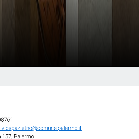
08761
hiviospazietno@comune.palermo.it
a 157, Palermo