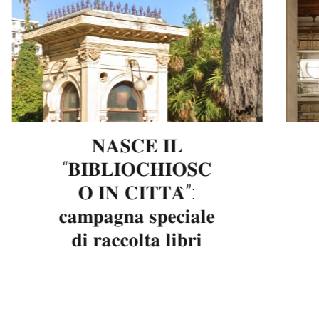
𝐍𝐀𝐒𝐂𝐄 𝐈𝐋
“𝐁𝐈𝐁𝐋𝐈𝐎𝐂𝐇𝐈𝐎𝐒𝐂
𝐎 𝐈𝐍 𝐂𝐈𝐓𝐓𝐀̀”:
𝐜𝐚𝐦𝐩𝐚𝐠𝐧𝐚 𝐬𝐩𝐞𝐜𝐢𝐚𝐥𝐞
𝐝𝐢 𝐫𝐚𝐜𝐜𝐨𝐥𝐭𝐚 𝐥𝐢𝐛𝐫𝐢