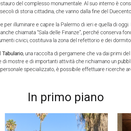
restauro del complesso monumentale. Al suo interno è conse
 secoli di storia cittadina, che vanno dalla fine del Duecen
per illuminare e capire la Palermo di ieri e quella di oggi. L
è anche chiamata “Sala delle Finanze”, perché conserva fondi
nti civici, costituiva la zona del refettorio e dei dormito
l
Tabulario
, una raccolta di pergamene che va dai primi del 
ede di mostre e di importanti attività che richiamano un pub
l personale specializzato, è possibile effettuare ricerche ar
In primo piano