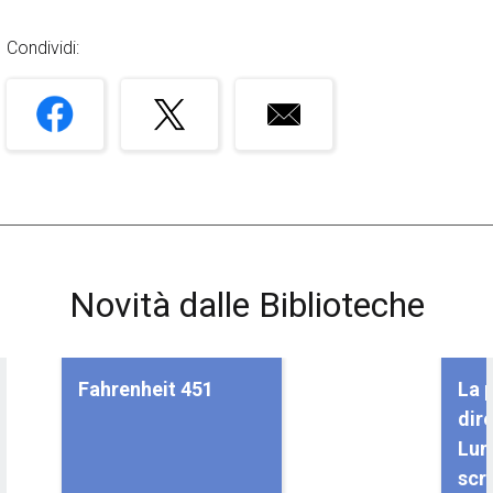
Condividi:
Novità dalle Biblioteche
Fahrenheit 451
La p
dir
Lum
scr