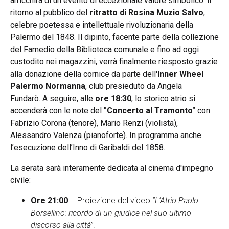
arricchirà di un evento di eccezionale valore simbolico: il
ritorno al pubblico del
ritratto di Rosina Muzio Salvo
,
celebre poetessa e intellettuale rivoluzionaria della
Palermo del 1848. Il dipinto, facente parte della collezione
del Famedio della Biblioteca comunale e fino ad oggi
custodito nei magazzini, verrà finalmente riesposto grazie
alla donazione della cornice da parte dell'
Inner Wheel
Palermo Normanna
, club presieduto da Angela
Fundarò. A seguire, alle
ore 18:30
, lo storico atrio si
accenderà con le note del
"Concerto al Tramonto"
con
Fabrizio Corona (tenore), Mario Renzi (violista),
Alessandro Valenza (pianoforte). In programma anche
l’esecuzione dell’Inno di Garibaldi del 1858.
La serata sarà interamente dedicata al cinema d'impegno
civile:
Ore 21:00
– Proiezione del video
“L’Atrio Paolo
Borsellino: ricordo di un giudice nel suo ultimo
discorso alla città”
.